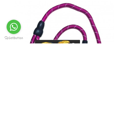
KÖPEKLER İÇİN HALAT GEZDİRME(10 MM ÇAPINDA-
120 CM BOYUNDA)